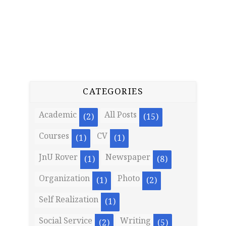
CATEGORIES
Academic
All Posts
(2)
(15)
Courses
CV
(1)
(1)
JnU Rover
Newspaper
(1)
(8)
Organization
Photo
(1)
(2)
Self Realization
(1)
Social Service
Writing
(2)
(5)